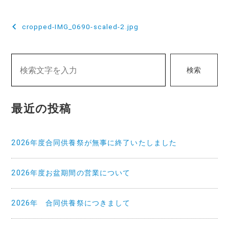
投
cropped-IMG_0690-scaled-2.jpg
稿
ナ
検索
ビ
ゲ
最近の投稿
ー
シ
2026年度合同供養祭が無事に終了いたしました
ョ
ン
2026年度お盆期間の営業について
2026年 合同供養祭につきまして