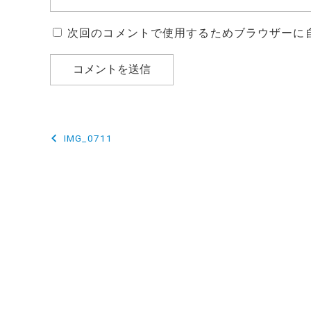
次回のコメントで使用するためブラウザーに
投
IMG_0711
稿
ナ
ビ
ゲ
ー
シ
ョ